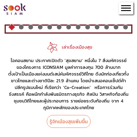
เล่าเรื่องเมืองสุข
ผังเมือง
เล่าเรื่องเมืองสุข
สุขสยามหรรษา
ไอคอนสยาม ประกาศเปิดตัว ‘สุขสยาม’ หนึ่งใน 7 สิ่งมหัศจรรย์
ของโครงการ ICONSIAM มูลค่าการลงทุน 700 ล้านบาท
ตั้งเป้าเป็นเมืองแห่งมนต์เสน่ห์มหัศจรรย์วิถีไทย ดึงนักท่องเที่ยวทั้ง
เล่าสุขกันฟัง
ชาวไทยและต่างชาติปีละ 21.9 ล้านคน โดยนำเสนอคอนเซ็ปต์ค้า
ปลีกรูปแบบใหม่ ที่เรียกว่า ‘Co-Creation’ หรือการร่วมกัน
เรื่องเราอยากเล่า
รังสรรค์ คือผนึกกำลังพันธมิตรทางธุรกิจ ศิลปิน วิสาหกิจท้องถิ่น
ชุมชนวิถีไทยและผู้ประกอบการ รายย่อยระดับท้องถิ่น จาก 4
ติดต่อเมือง
ภูมิภาคหลักของประเทศไทย
รู้จักเมืองสุขเพิ่มขึ้น