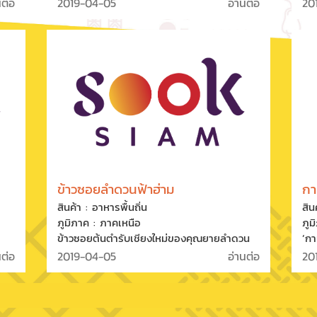
ี่
ประทานกันเองในครอบครัว จุดเด่นคือการผัด
การ
นต่อ
2019-04-05
อ่านต่อ
20
จานต่อจานที่ทำให้ได้รสชาดกลมกล่อม เน้นคัด
รวบ
สรรวัตถุดิบชั้นเลิศจากหลากแหล่งที่มา อย่างไช
ต่า
โป๊เจ้าเด็ดราชบุรี กุ้งแห้งไม่ใส่สีจากมหาชัย กุ้ง
ผลิ
ท
สดจากฟาร์มเลี้ยงเอง ซึ่งรับรองคุณภาพใน
ผสม
สู่
ความอร่อยทุกๆ จาน
ประ
ข้าวซอยลำดวนฟ้าฮ่าม
กา
สินค้า : อาหารพื้นถิ่น
สิน
ภูมิภาค : ภาคเหนือ
ภูม
ข้าวซอยต้นตำรับเชียงใหม่ของคุณยายลำดวน
‘กา
มหาดิลก ผู้คิดค้นและพัฒนาสูตร จากสูตรต้น
ปลู
นต่อ
2019-04-05
อ่านต่อ
20
ง
ตำรับแท้ของชาวจีนฮ่อที่เป็นเพียงก๋วยเตี๋ยวเส้น
แนว
มา
ใหญ่น้ำซุปใส่น้ำพริก มาเป็นน้ำซุปพริกแกงเผ็ด
ภูเ
ve
เคี่ยวกะทิ ปรุงรสด้วยผงกระหรี่ เติมเส้นเติม
ปั
Cha
เครื่องจนมีหน้าตาชวนกินอย่างที่เห็นใน
สาย