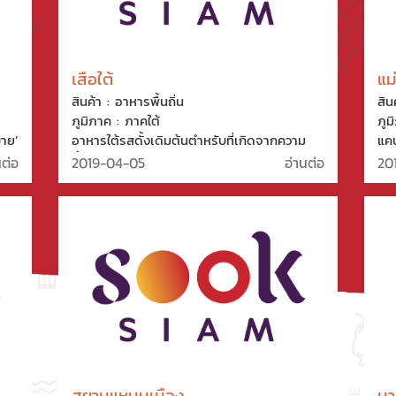
เสือใต้
แม
สินค้า : อาหารพื้นถิ่น
สิน
ภูมิภาค : ภาคใต้
ภูม
บาย’
อาหารใต้รสดั้งเดิมต้นตำหรับที่เกิดจากความ
แคบ
ัง
ตั้งใจในการรังสรรค์ทุกเมนูให้มีรสชาติในแบบ
ทำใ
นต่อ
2019-04-05
อ่านต่อ
20
ยัง
อาหารทำที่บ้าน คัดเลือกวัตถุดิบพื้นบ้านจาก
กรร
อีก
หลากหลายจังหวัดของภาคใต้ อย่าง พริกแกง
วิธ
อาบ
ใต้ ใบเหลียงจากสวนชุมพร ทำมาปรุงอย่าง
ทำใ
ละเมียดทุกขั้นตอน มีเมนูเด็ดๆ ที่ต้องลิ้นลอง
แคป
เช่น แกงเหลืองหน่อไม้ดองปลากะพง แกงคั่วลูก
เหรียง แกงปูใบชะคราม หมูทอดเมืองคอน
สยามแหนมเนือง
มา