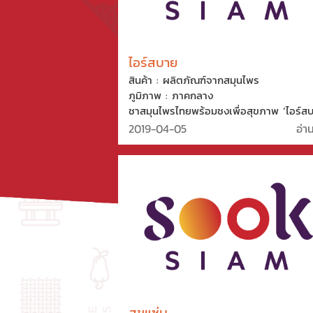
ไอร์สบาย
สินค้า : ผลิตภัณฑ์จากสมุนไพร
ภูมิภาพ : ภาคกลาง
ชาสมุนไพรไทยพร้อมชงเพื่อสุขภาพ ‘ไอร์ส
ผลิตจากสมุนไพรที่มีประโยชน์ของไทย และย
2019-04-05
อ่า
จำหน่ายธัญญาพืชอบกรอบขนม นอกจากนี้
มีผลิตภัณฑ์สปาจากสมนุไพรมาตรฐานสากล
หลากหลายประเภท เช่น น้ำมันมพะร้าว เจล
น้ำ
สุขแซ่บ