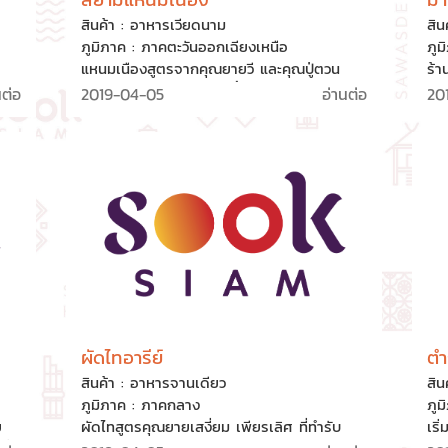
สินค้า : อาหารเวียดนาม
สิน
ภูมิภาค : ภาคตะวันออกเฉียงเหนือ
ภูม
ร
แหนมเนืองสูตรจากคุณยายวี และคุณปู่ตวน
ร้า
ทุก
ชาวเวียดนามผู้อพยพมาเลี้ยงชีพด้วยการหาบเร่
จ.ส
นต่อ
2019-04-05
อ่านต่อ
20
ง
ขายแหนมเนืองที่ จ.หนองคาย ด้วยความใสใจใน
มาจ
ดี
คุณภาพวัตถุดิบ การทำสดใหม่และปรุงรสชาติดี
นิย
ัว
จึงเป็นที่นิยมเรื่อยมาและเติบต้นเป็นร้านอาหาร
ศรี
ต็ก
ชั้นนำ ปัจจุบันลูกชายคนที่ 3 สานต่อกิจการ
อัน
ต่อยอดด้วยแนวคิด “อาหารที่ดีต่อสุขภาพ
เป็
สร้างความสุขใจและคุณภาพชีวิตที่ดีขึ้นให้กับทุก
คน”
ผัดไทอารีย์
ตำ
สินค้า : อาหารจานเดียว
สิน
ภูมิภาค : ภาคกลาง
ภูม
ย
ผัดไทสูตรคุณยายเสงี่ยม เพียรเลิศ ที่ทำรับ
เริ