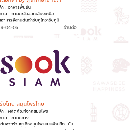
ค้า : อาหารพื้นถิ่น
ิภาค : ภาคตะวันออกเฉียงเหนือ
นอาหารอีสานต้นตำรับภูไทวาริชภูมิ
กลนคร รสมือคุณมาลินี โคตระวีระ ผู้เติบโต
19-04-05
อ่านต่อ
ากธุรกิจเล็กๆ ในครอบครัวและได้รับความ
มกับแบบปากต่อปาก ในปี 2518 ม.ร.ว.ถนัด
 สวัสดิวัตน์ มอบใบประกาศ “เชลล์ชวนชิม”
เป็นเครื่องหมายรับประกันความอร่อย และยัง
นที่นิยมสืบต่อมาถึงปัจจุบัน
รับไทย สมุนไพรไทย
ค้า : ผลิตภัณฑ์จากสมุนไพร
ิภาค : ภาคกลาง
่มต้นจากร้านธุรกิจสมุนไพรแบบค้าปลีก เน้น