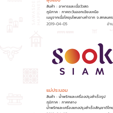
สินค้า : อาหารและเนื้อวัวสด
ภูมิภาค : ภาคตะวันออกเฉียงเหนือ
เมนูจากเนื้อโคขุนโพนยางคำจาก จ.สกลนค
เนื้อคุณภาพจากวัวที่ผ่านการดูแลเอาใจใส่ใน
2019-04-05
อ่า
ขั้นตอน ตั้งแต่สายพันธุ์ การเลี้ยงดู ไปจนถึ
การคัดเลือกอาหาร เพื่อให้ได้เนื้อวัวคุณภาพ
ใช้ประกอบเมนูเนื้อได้หลากหลาย เช่น สเต็กว
เสี่ยงทาย ลาบสเต็กวัว สเต็กวัวอาบแดด สเ
วัวออนเซ็น และอีกหลากหลายเมนูวัวรสเลิศ
แม่ประนอม
สินค้า : น้ำพริกและเครื่องปรุงสำเร็จรูป
ภูมิภาค : ภาคกลาง
น้ำพริกและเครื่องแกงปรุงสำเร็จสัญชาติไท