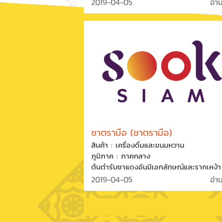
สูตรคุณแม่ประนอม แดงสุภา เป็นผลิตภัณฑ์ท
2019-04-05
อ่า
สร้างสรรค์มาอย่างละเมียดละไม รสชาติถึง
เครื่องถึงรส คัดสารวัตถุดิบชั้นเยี่ยม และ
กระบวนการผลิตที่มาตรฐานโลก ตลอดเวลา
ยาวนานกว่า 57 ปี ปัจจุบันสืบทอดโดยทายา
รุ่นที่ 3 ขับเคลื่อนภายใต้คอนเซ็ปต์ “ครัวเรือน
ครัวโลก”
ชาตรามือ (ชาตรามือ)
สินค้า : เครื่องดื่มและขนมหวาน
ภูมิภาค : ภาคกลาง
ต้นตำรับชาแดงอันมีเอกลักษณ์และรากเหง้า
ความเป็นไทย อยู่คู่คนไทยมากว่า 70 ปี นอก
2019-04-05
อ่า
เหนือจากการผลิตชาอย่างพิถีพิถัน เพื่อใช้ช
ดื่มตามจริตผู้ดื่ม ยังนำชาตรามือรสต่างๆ 
ทำเมนูแปลกใหม่ให้ได้ลิ้มลอง อย่าง Softser
& Partait, ไอศกรีม Milk Green Tea & 