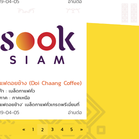
คัดสรรสินค้าที่มีคุณภาพและหลากหลาย
19-04-05
อ่านต่อ
รวมสินค้าผลิตภัณฑ์จากสมุนไพรชั้นนำ
งๆ เช่น สินค้า OTOP สินค้ากลุ่มแม่บ้าน
ตภัณฑ์อาหารเสริมและเครื่องสำอางที่มีส่วน
ของสมุนไพรชั้นดี ปัจจุบันมีสาขาอยู่ทั่ว
เทศกว่า 74 สาขา
แฟดอยช้าง (Doi Chaang Coffee)
ค้า : เมล็ดกาแฟคั่ว
ิภาค : ภาคเหนือ
แฟดอยช้าง’ เมล็ดกาแฟคั่วเกรดพรีเมี่ยมที่
กเฉพาะบนดอยช้าง จ.เชียงราย เกิดจาก
19-04-05
อ่านต่อ
พระราชดำริของรัชกาลที่ ๙ ให้ชาวไทย
ขาปลูกพืชเมืองหนาวทดแทนฝิ่น และแก้
«
1
3
4
5
»
2
ญหาการทำไร่เลื่อนลอย จึงพระราชทานกาแฟ
พันธุ์อาราบิก้าให้ปลูก ด้วยสภาพทาง