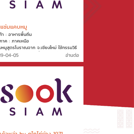
่แช่มแคบหมู
ค้า : อาหารพื้นถิ่น
ิภาค : ภาคเหนือ
หมูสูตรโบราณจาก จ.เชียงใหม่ ใช้กรรมวิธี
ห้หนังหมูสุกด้วยการเคี้ยวจนสุกทั่ว เป็น
19-04-05
อ่านต่อ
มวิธีดั่งเดิมของคนเหนือที่เรียกว่า “อ่อม”
ีนี้ทำให้แคบหมูไม่เหม็นหืน และไม่อมน้ำมัน
ห้มีความกรอบอร่อยและเก็บไว้ได้นาน จัดเป็น
หมูในตำนานที่มีมากว่า 40 ปี
เด้อหล่า by ภูไทไก่ย่าง 1971