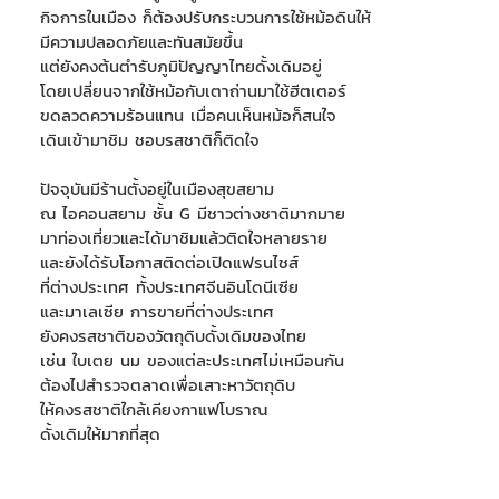
กิจการในเมือง ก็ต้องปรับกระบวนการใช้หม้อดินให้
มีความปลอดภัยและทันสมัยขึ้น
แต่ยังคงต้นตำรับภูมิปัญญาไทยดั้งเดิมอยู่
โดยเปลี่ยนจากใช้หม้อกับเตาถ่านมาใช้ฮีตเตอร์
ขดลวดความร้อนแทน เมื่อคนเห็นหม้อก็สนใจ
เดินเข้ามาชิม ชอบรสชาติก็ติดใจ
ปัจจุบันมีร้านตั้งอยู่ในเมืองสุขสยาม
ณ ไอคอนสยาม ชั้น G มีชาวต่างชาติมากมาย
มาท่องเที่ยวและได้มาชิมแล้วติดใจหลายราย
และยังได้รับโอกาสติดต่อเปิดแฟรนไชส์
ที่ต่างประเทศ ทั้งประเทศจีนอินโดนีเซีย
และมาเลเซีย การขายที่ต่างประเทศ
ยังคงรสชาติของวัตถุดิบดั้งเดิมของไทย
เช่น ใบเตย นม ของแต่ละประเทศไม่เหมือนกัน
ต้องไปสำรวจตลาดเพื่อเสาะหาวัตถุดิบ
ให้คงรสชาติใกล้เคียงกาแฟโบราณ
ดั้งเดิมให้มากที่สุด