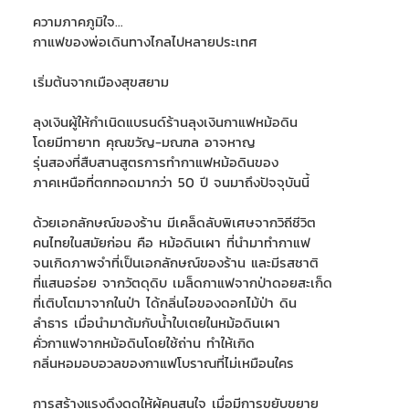
ความภาคภูมิใจ…
กาแฟของพ่อเดินทางไกลไปหลายประเทศ
เริ่มต้นจากเมืองสุขสยาม
ลุงเงินผู้ให้กำเนิดแบรนด์ร้านลุงเงินกาแฟหม้อดิน
โดยมีทายาท คุณขวัญ-มณฑล อาจหาญ
รุ่นสองที่สืบสานสูตรการทำกาแฟหม้อดินของ
ภาคเหนือที่ตกทอดมากว่า 50 ปี จนมาถึงปัจจุบันนี้
ด้วยเอกลักษณ์ของร้าน มีเคล็ดลับพิเศษจากวิถีชีวิต
คนไทยในสมัยก่อน คือ หม้อดินเผา ที่นำมาทำกาแฟ
จนเกิดภาพจำที่เป็นเอกลักษณ์ของร้าน และมีรสชาติ
ที่แสนอร่อย จากวัตดุดิบ เมล็ดกาแฟจากป่าดอยสะเก็ด
ที่เติบโตมาจากในป่า ได้กลิ่นไอของดอกไม้ป่า ดิน
ลำธาร เมื่อนำมาต้มกับน้ำใบเตยในหม้อดินเผา
คั่วกาแฟจากหม้อดินโดยใช้ถ่าน ทำให้เกิด
กลิ่นหอมอบอวลของกาแฟโบราณที่ไม่เหมือนใคร
การสร้างแรงดึงดูดให้ผู้คนสนใจ เมื่อมีการขยับขยาย