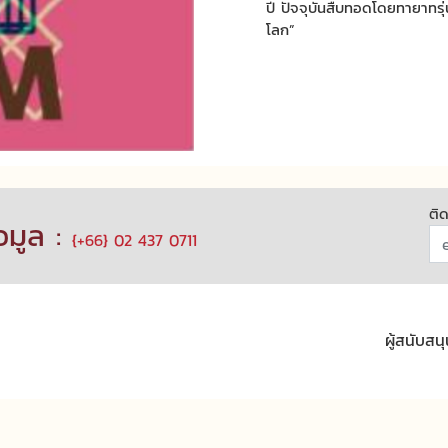
ปี ปัจจุบันสืบทอดโดยทายาทรุ่น
โลก”
ติ
อมูล :
{+66} 02 437 0711
ผู้สนับสน